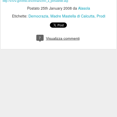
http://www.governo.it/scrivia/scrivi_a_presidente.asp
Postato
25th January 2008
da
Alasola
Etichette:
Democrazia
Madre Mastella di Calcutta
Prodi
7
Visualizza commenti