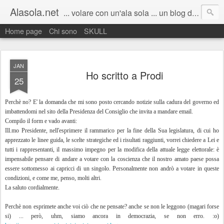
Alasola.net
... volare con un'ala sola ... un blog di Marco Fenudi: semplicemente pensieri sparsi. Scrivo poco, quando capita, all'improvviso. Benvenuti :)
Home page
Chi sono
SKULL
JAN
Ho scritto a Prodi
25
Perchè no? E' la domanda che mi sono posto cercando notizie sulla cadura del governo ed
imbattendomi nel sito della Presidenza del Consiglio che invita a mandare email.
Compilo il form e vado avanti:
Ill.mo Presidente, nell'esprimere il rammarico per la fine della Sua legislatura, di cui ho
apprezzato le linee guida, le scelte strategiche ed i risultati raggiunti, vorrei chiedere a Lei e
tutti i rappresentanti, il massimo impegno per la modifica della attuale legge elettorale: è
impensabile pensare di andare a votare con la coscienza che il nostro amato paese possa
essere sottomesso ai capricci di un singolo. Personalmente non andrò a votare in queste
condizioni, e come me, penso, molti altri.
La saluto cordialmente.
Perchè non esprimete anche voi ciò che ne pensate? anche se non le leggono (magari forse
si) ... però, uhm, siamo ancora in democrazia, se non erro. :o)