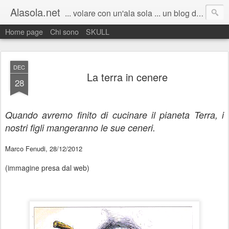
Alasola.net
... volare con un'ala sola ... un blog di Marco Fenudi: semplicemente pensieri sparsi. Scrivo poco, quando capita, all'improvviso. Benvenuti :)
Home page
Chi sono
SKULL
DEC
La terra in cenere
28
Quando avremo finito di cucinare il pianeta Terra, i
nostri figli mangeranno le sue ceneri.
Marco Fenudi, 28/12/2012
(immagine presa dal web)