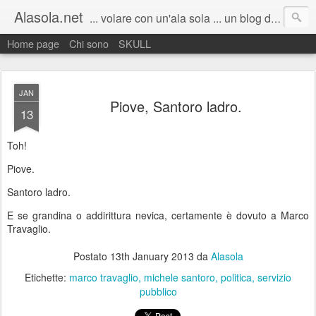
Alasola.net
... volare con un'ala sola ... un blog di Marco Fenudi: semplicemente pensieri sparsi. Scrivo poco, quando capita, all'improvviso. Benvenuti :)
Home page
Chi sono
SKULL
JAN
Piove, Santoro ladro.
13
Toh!
Piove.
Santoro ladro.
E se grandina o addirittura nevica, certamente è dovuto a Marco
Travaglio.
Postato
13th January 2013
da
Alasola
Etichette:
marco travaglio
michele santoro
politica
servizio
pubblico