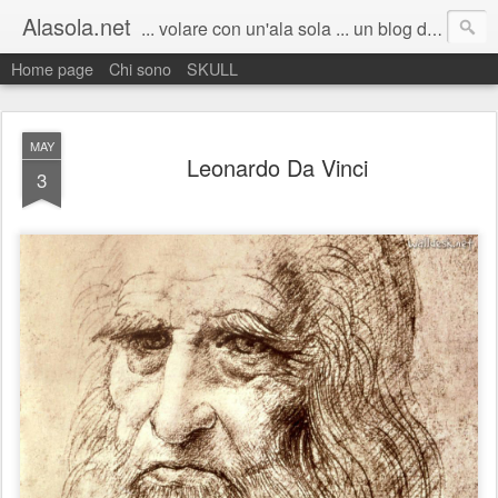
Alasola.net
... volare con un'ala sola ... un blog di Marco Fenudi: semplicemente pensieri sparsi. Scrivo poco, quando capita, all'improvviso. Benvenuti :)
Home page
Chi sono
SKULL
MAY
Leonardo Da Vinci
3