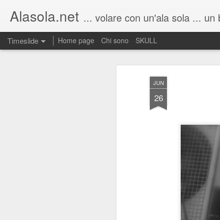
Alasola.net
... volare con un'ala sola ... un blog di M
Timeslide
Home page
Chi sono
SKULL
MAR
21
JUN
26