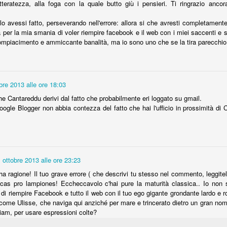
letteratezza, alla foga con la quale butto giù i pensieri. Ti ringrazio anc
In se
Rico
Il 9° Comandamento
pieni
A su 
Quan
o avessi fatto, perseverando nell'errore: allora si che avresti completamente
«Non desiderare la donna d'altri, a meno che
In se
Incat
esist
Car
 per la mia smania di voler riempire facebook e il web con i miei saccenti e 
non sia lei a provocarti».
poco,
mpiacimento e ammiccante banalità, ma io sono uno che se la tira parecchio
Caro
ma sp
Però 
mia 
La f
I bagordi di Babbo Natale
quest
sulla
quand
La ma
però 
cant
Caro Gesù Bambino,
giogu
inasp
Il M
vorrei informarti che il tuo collaboratore barbuto e
Rober
Veris
bre 2013 alle ore 18:03
di rosso vestito, dopo aver passato una notte di
Ester
ques
Born
bagordi e cin cin con la befana, è rimasto
fine
e Cantareddu derivi dal fatto che probabilmente eri loggato su gmail.
Negl
incastrato nel mio comignolo.
Dopo 
gle Blogger non abbia contezza del fatto che hai l'ufficio in prossimità di 
angel
Costi
Vogl
Mi d
West
Anzi mi sembra bello addormentato.
impro
la po
Io st
tropp
quand
Nella
Car
quest
per f
Buon Natale come sei
Oggi
angel
Minis
Caro
sost
anco
Sillogismo natalizio.
dopo 
Il p
alcun
attri
Nel p
 ottobre 2013 alle ore 23:23
IL P
Natale è anche meravigliarsi per qualcosa o
abbi
Napo
un bu
di a
qualcuno da cui non ti aspetti niente.
figlio
Ange
a ragione! Il tuo grave errore ( che descrivi tu stesso nel commento, leggitel
"tec
Oggi 
(Alcu
cas pro lampiones! Eccheccavolo c'hai pure la maturità classica.. Io non s
Natale è meravigliarsi come un bambino, anche
L'an
deve 
buia
eta Terra, i
Augu
a 99 anni.
gioia 
Stato
di riempire Facebook e tutto il web con il tuo ego gigante grondante lardo e 
Ada 
Incap
 come Ulisse, che naviga qui anziché per mare e trincerato dietro un gran nom
ingle
Poi 
Ange
lavor
iam, per usare espressioni colte?
strad
Char
Poi 
remodo divertente il suo passatempo, mangiarsi pezzi di fegato a pranzo e cena
dei s