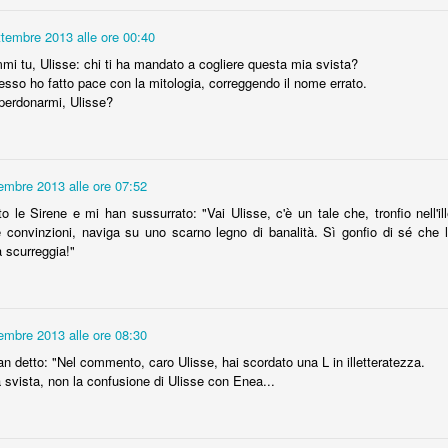
piac
Ulis
Caro Royalbaby,
- “Isi
«Saba
ttembre 2013 alle ore 00:40
Caro #Royalbaby, quando sono nato io, non
Tetta
Due 
c'erano paparazzi ne' telecamere ed il fiato
scrit
mi tu, Ulisse: chi ti ha mandato a cogliere questa mia svista?
non è quando ti
sospeso lo avevano solo mamma e babbo. Ed
Nella
Marti
endo la testa
sso ho fatto pace con la mitologia, correggendo il nome errato.
anche l'ostetrica.
Franc
cca e l'eco
 perdonarmi, Ulisse?
Sono
Amica
urla «C'È
preci
Il se
blues
maest
palat
embre 2013 alle ore 07:52
 le Sirene e mi han sussurrato: "Vai Ulisse, c'è un tale che, tronfio nell'il
Tint
Razzismo e Integrazione
mi
 convinzioni, naviga su uno scarno legno di banalità. Sì gonfio di sé che l'
Maggi
Giusto un paio di cosette su integrazione e
vogli
a scurreggia!"
Berl
razzismo:
Colz
i si attiva per
Rifle
- i popoli si muovono sul pianeta terra già dal
Berl
Jef
loro apparire. A spingerli sono le motivazioni più
scont
vere la prova
Morir
varie; la necessità di trovare cibo, scappare da
Cass
ragn
qualcosa o qualcuno o probabilmente anche
legit
embre 2013 alle ore 08:30
fores
semplice curiosità.
che p
davan
n detto: "Nel commento, caro Ulisse, hai scordato una L in illetteratezza.
Ieri,
del 
 svista, non la confusione di Ulisse con Enea...
chita
grupp
L&#3
Petali e radici
«Prim