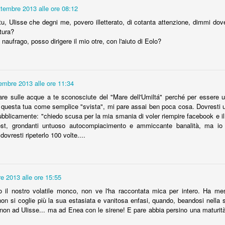
Niente dura in eterno, figuriamoci i petali dei fiori
qualc
ttembre 2013 alle ore 08:12
Bera
sull'albero di Giuda.
Beran
u, Ulisse che degni me, povero illetterato, di cotanta attenzione, dimmi dove
Basta un attimo perchè la bellezza scivoli via,
Nero
tura?
sopraffatta da un temporale o dagli sbuffi del
L'alb
Alcun
vento.
ogni 
naufrago, posso dirigere il mio otre, con l'aiuto di Eolo?
prese
di fu
#Da
"Nero
Adolf Hitler
Quan
Calvi
bruci
La 
Esattamente 68 anni fa, il 30 aprile 1945, Adolf
rosol
Even
Obam
Hitler volava all'inferno.
guard
ARTIS
embre 2013 alle ore 11:34
grand
meta
Arre
Giova
Dai 
Band
Ad Ozieri non c&#39;è mai nulla
are sulle acque a te sconosciute del "Mare dell'Umiltá" perché per essere 
Facci
Obam
Dopo 
destr
re questa tua come semplice "svista", mi pare assai ben poca cosa. Dovresti u
Stai
il so
Siccome "ad Ozieri non c'è mai nulla", oggi e
ma Be
inizi
pubblicamente: "chiedo scusa per la mia smania di voler riempire facebook e il
domani ospitiamo gli scrittori Marcello Fois ed
Stai 
Alberto Masala, due tra i più noti autori sardi
qual
Facci
st, grondanti untuoso autocompiacimento e ammiccante banalità, ma io
Quan
contemporanei.
difes
amici
dovresti ripeterlo 100 volte....
Quand
stra
per d
Stasera un incontro con noi lettori, domani un bel
Ma n
Orig
inter
paga
convegno sulla lingua sarda (a voci multiple),
Mari
cielo.
Origl
l'eva
dalle 16,30 all'ex Convento delle Clarisse.
farma
osì l'inazione
l'eco
Non 
E ti 
una 
«Se n
Superlativo italiano
Svilu
re 2013 alle ore 15:55
Stai 
consi
UNA
Stai
parla
più S
Oggi è la giornata dei superlativi.
 il nostro volatile monco, non ve l'ha raccontata mica per intero. Ha mess
Se in
cana
Sono 
Pinoc
appen
 morte del genio
 non si coglie più la sua estasiata e vanitosa enfasi, quando, beandosi nella
Comm
cono
Il tempo è bruttissimo.
Gior
mirac
li e programmi
cibi 
non ad Ulisse... ma ad Enea con le sirene! E pare abbia persino una maturità
balorde delle
«CH
e mol
Rieletto Napolitano avremo un governissimo.
Cont
FACC
Mont