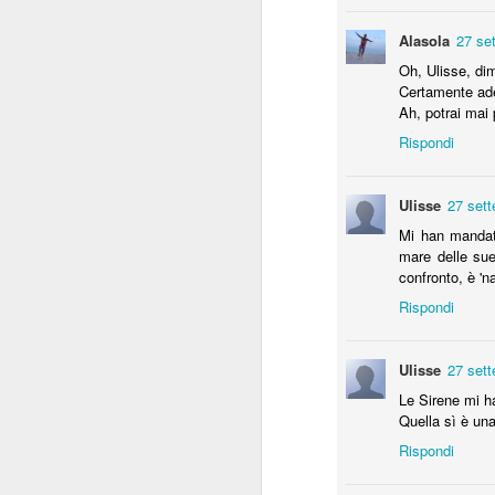
JUL
Il Momento Esatto
25
Alasola
27 se
Oh, Ulisse, dim
Il momento esatto per andare in ferie, 
senti stanco, ma il giorno in cui - scuot
Certamente ade
appena alzato - senti un tonfo nella zu
Ah, potrai mai
dell'ultimo neurone sopravvissuto che 
NESSUNO?»
Rispondi
Ulisse
27 sett
JUN
Mi han mandato
La penna degli esa
20
mare delle sue
confronto, è 'n
Con un figlio sotto esame di maturità, m
simpatia una certa nostalgia.
Rispondi
Un giorno, almeno un giorno vorrei rivi
scritta di italiano.
Ulisse
27 sett
Le Sirene mi ha
Quella sì è una
Rispondi
MAY
3