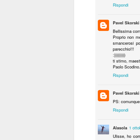
Rispondi
Pavel Skorski
Bellissima com
Proprio non me
smancerosi po
parecchio!!!
JAN
:)))))))))
ti stimo, maest
Piove, Santoro ladr
13
Paolo Scodino
Toh!
Rispondi
Piove.
Santoro ladro.
Pavel Skorski
E se grandina o addirittura nevica, ce
PS: comunque n
dovuto a Marco Travaglio.
Rispondi
Alasola
1 otto
Ulisse, ho cor