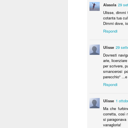
Alasola
29 se
Ulisse, dimmi t
cotanta tua cul
Dimmi dove, io 
Rispondi
Ulisse
29 sett
Dovresti navig
arie, licenzia
per scrivere, 
smancerosi po
parecchio" ...e 
Leonardo Da Vinci
Rispondi
«Come il ferro in disuso arrugginisce, c
sciupa l'intelletto».
Ulisse
1 ottob
Leonardo Da Vinci
Ma che furbino
Oggi ricorre il 494° anniversario della
corretta, così
universale, mentre le pagine di giorna
si paragonava 
TV sono pieni delle idee e delle gesta 
vanagloria!
intelligenze nane contemporanee.