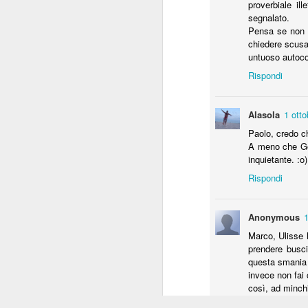
proverbiale il
DEC
segnalato.
28
Pensa se non l
chiedere scusa
untuoso autoco
Rispondi
Alasola
1 otto
Paolo, credo ch
A meno che Goo
inquietante. :o)
Rispondi
Anonymous
1
La terra in cenere
Marco, Ulisse h
prendere busci
Quando avremo finito di cucinare il pian
questa smania 
nostri figli mangeranno le sue ceneri.
invece non fai
così, ad minch
Dev'essere olt