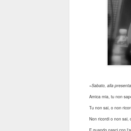
LA DISEGUAGLIANZA ECONOMICA R
SGRETOLARE LA SOCIETÀ.
"Essendo un fisico teorico che vive a
vissuto la mia vita in una bolla di ecce
privilegio. Cambridge è una città insolit
incentrata su una delle grandi universi
MAR
21
«
Sabato, alla presenta
Amica mia, tu non sapev
Tu non sai, o non ricor
Non ricordi o non sai, 
E quando nasci con l'a