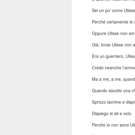
Sei un po' come Ulisse
Perché certamente le 
Grazie Leo Fender
Oppure Ulisse non ama
Oggi è l'anniversario della morte di Le
avvenuta 24 anni fa.
Già, forse Ulisse non a
Ai più questa foto rappresenta solo un 
dall'aria simpatica e null'altro.
Era un guerriero, Uliss
A tutti i bassisti e chitarristi che con
Credo neanche l’armo
la storia, la foto ispira riconoscenza.
Ma a me, a me, quando 
Quando ascolto una chi
OCT
Sprizzo lacrime e dispi
2
Dispiego le ali e volo.
Perchè io non sono Ulis