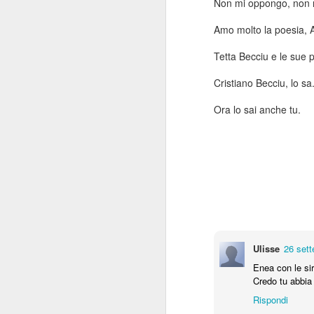
Non mi oppongo, non re
Amo molto la poesia, 
Tetta Becciu e le sue 
Cristiano Becciu, lo sa
Ora lo sai anche tu.
Musica e tradizioni
La Sardegna si divide due fazioni.
Da un lato adulti che sostengono non 
guardare con fiducia al futuro perchè la
tutta scritta nel passato.
L'altra è composta da giovani che rinn
le tradizioni perchè credono che sia tut
puzza di stantio.
Ulisse
26 sett
Enea con le si
Credo tu abbia 
Rispondi