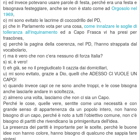
n) ed invece potevano usare parole di festa, perché era una festa e
bisognava festeggiare, anche se non è stato come ad
Orgosolo nel
1969
,
o) mi sono evitato le lacrime di coccodrillo del PD,
p) che in Parlamento vota per una cosa,
come innalzare le soglie di
tolleranza all'inquinamento
ed a Capo Frasca vi ha presi per
frascònes,
q) perchè la pagina della coerenza, nel PD, l'hanno strappata dal
vocabolario,
r) ma è vero che non c'era nessuno di forza Italia?
s) si, è vero!
t) eh già, se no il pregiudicato li cazzia dai domiciliari,
u) mi sono evitato, grazie a Dio, quelli che ADESSO CI VUOLE UN
CAPO!
v) quando invece capi ce ne sono anche troppi, e le cose bisogna
anche lasciarle andare in scioltezza,
z) almeno una volta, lasciamo che non ci sia un Capo.
Perché le cose, quelle vere, sentite come una necessità e con
grande senso di appartenenza da un popolo intero, non hanno
bisogno di un capo, perché è noto a tutti l'obiettivo comune, non c'è
bisogno di partiti che rivendicano la primigenitura dell'idea.
La presenza dei partiti è importante per le scelte, perchè le buone
idee non hanno colore, hanno bisogno di qualcuno che sappia fare
sintesi.