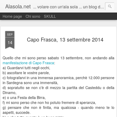
Alasola.net
... volare con un'ala sola ... un blog di Marco Fenudi: semplicemente pensieri sparsi. Scrivo poco, quando capita, all'improvviso. Benvenuti :)
Home page
Chi sono
SKULL
SEP
Capo Frasca, 13 settembre 2014
14
Quello che mi sono perso sabato 13 settembre, non andando alla
manifestazione di Capo Frasca
:
a) Guardarvi tutti negli occhi,
b) ascoltare le vostre parole,
c) fotografarvi in una immensa panoramica, perchè 12.000 persone
in Sardegna sono una immensità,
d) sopratutto se non c'è di mezzo la partita del Casteddu o della
Dinamo,
e) o una Festa della Birra,
f) mi sono perso che non ho potuto fremere di speranza,
g) pensare che non è finita, ma qualcosa - quando meno te lo
aspetti, succede.